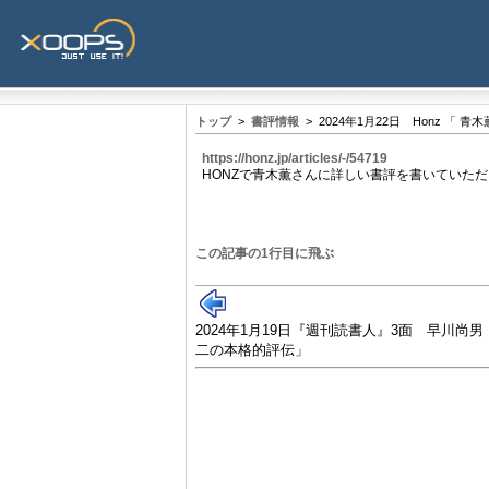
トップ
>
書評情報
> 2024年1月22日 Honz 
https://honz.jp/articles/-/54719
HONZで青木薫さんに詳しい書評を書いていた
この記事の1行目に飛ぶ
2024年1月19日『週刊読書人』3面 早川尚
二の本格的評伝」