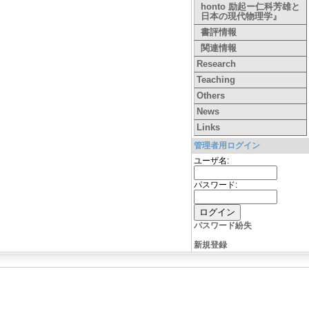
honto 励起ー仁科芳雄と
日本の現代物理学』
書評情報
関連情報
Research
Teaching
Others
News
Links
管理者用ログイン
ユーザ名:
パスワード:
パスワード紛失
新規登録