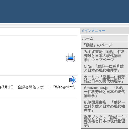
メインメニュー
ホーム
『励起』のページ
みすず書房『励起―仁科
芳雄と日本の現代物理
学』ウェブページ
CiNii 『励起―仁科芳雄
と日本の現代物理学』
カーリル『励起―仁科芳
雄と日本の現代物理学』
24年7月1日 合評会開催レポート『Webみすず』
Amazon.co.jp 『励起
ー仁科芳雄と日本の現代
物理学』
紀伊国屋書店 『励起ー
仁科芳雄と日本の現代物
理学』
楽天ブックス『励起ー仁
科芳雄と日本の現代物理
学』