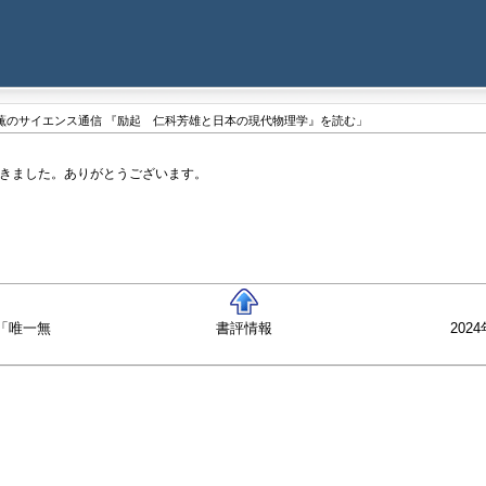
「 青木薫のサイエンス通信 『励起 仁科芳雄と日本の現代物理学』を読む」
だきました。ありがとうございます。
男「唯一無
書評情報
20