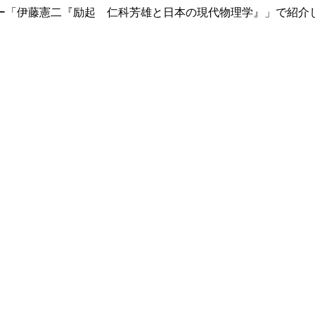
ントリー「伊藤憲二『励起 仁科芳雄と日本の現代物理学』」で紹