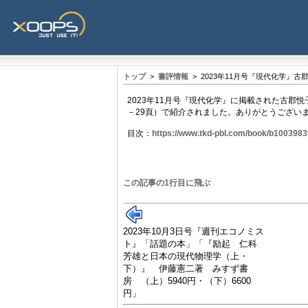
トップ
>
書評情報
> 2023年11月号『現代化学』
2023年11月号『現代化学』に掲載された古郡
－29頁）で紹介されました。ありがとうござい
目次：
https://www.tkd-pbl.com/book/b1003983
この記事の1行目に飛ぶ
2023年10月3日号『週刊エコノミス
ト』「話題の本」「『励起 仁科
芳雄と日本の現代物理学（上・
下）』 伊藤憲二著 みすず書
房 （上）5940円・（下）6600
円」