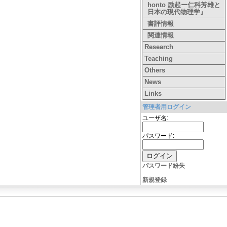
honto 励起ー仁科芳雄と
日本の現代物理学』
書評情報
関連情報
Research
Teaching
Others
News
Links
管理者用ログイン
ユーザ名:
パスワード:
パスワード紛失
新規登録