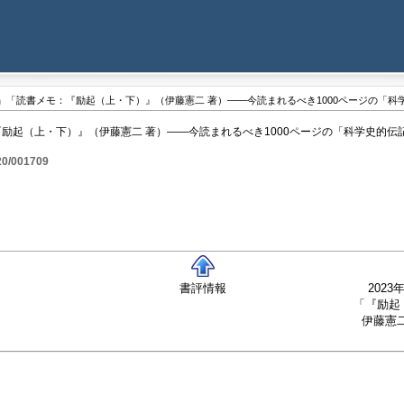
日記』「読書メモ：『励起（上・下）』（伊藤憲二 著）――今読まれるべき1000ページの「科
：『励起（上・下）』（伊藤憲二 著）――今読まれるべき1000ページの「科学史的
/20/001709
書評情報
202
「『励起
伊藤憲二