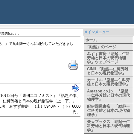
メインメニュー
学史的伝記」」
ホーム
伝記」」で丸山隆一さんに紹介していただきまし
『励起』のページ
みすず書房『励起―仁科
芳雄と日本の現代物理
学』ウェブページ
CiNii 『励起―仁科芳雄
と日本の現代物理学』
カーリル『励起―仁科芳
雄と日本の現代物理学』
Amazon.co.jp 『励起
ー仁科芳雄と日本の現代
3年10月3日号『週刊エコノミスト』「話題の本」
物理学』
 仁科芳雄と日本の現代物理学（上・下）』
著 みすず書房 （上）5940円・（下）6600
紀伊国屋書店 『励起ー
仁科芳雄と日本の現代物
円」
理学』
楽天ブックス『励起ー仁
科芳雄と日本の現代物理
学』